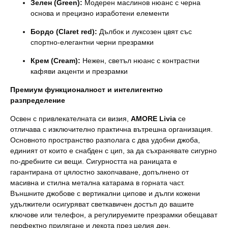
Зелен (Green):
Модерен маслинов нюанс с черна
основа и прецизно изработени елементи
Бордо (Claret red):
Дълбок и луксозен цвят със
спортно-елегантни черни презрамки
Крем (Cream):
Нежен, светъл нюанс с контрастни
кафяви акценти и презрамки
Премиум функционалност и интелиг
ентно
разпределение
Освен с привлекателната си визия,
AMORE Livia
се
отличава с изключително практична вътрешна организация.
Основното пространство разполага с два удобни джоба,
единият от които е снабден с цип, за да съхранявате сигурно
по-дребните си вещи. Сигурността на раницата е
гарантирана от цялостно закопчаване, допълнено от
масивна и стилна метална катарама в горната част.
Външните джобове с вертикални ципове и дълги кожени
удължители осигуряват светкавичен достъп до вашите
ключове или телефон, а регулируемите презрамки обещават
перфектно прилягане и лекота през целия ден.