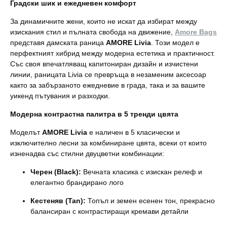
Градски шик и ежедневен комфорт
За динамичните жени, които не искат да избират между
изискания стил и пълната свобода на движение,
Amore Bags
представя дамската раница
AMORE Livia
. Този модел е
перфектният хибрид между модерна естетика и практичност.
Със своя впечатляващ капитониран дизайн и изчистени
линии, раницата Livia се превръща в незаменим аксесоар
както за забързаното ежедневие в града, така и за вашите
уикенд пътувания и разходки.
Модерна контрастна палитра в 5 тренди цвята
Моделът
AMORE Livia
е наличен в 5 класически и
изключително лесни за комбиниране цвята, всеки от които
изненадва със стилни двуцветни комбинации:
Черен (Black):
Вечната класика с изискан релеф и
елегантно брандирано лого
Кестеняв (Tan):
Топъл и земен есенен тон, прекрасно
балансиран с контрастиращи кремави детайли