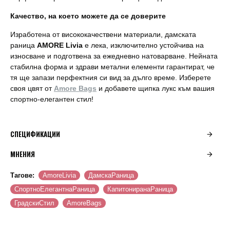
Качество, на което можете да се доверите
Изработена от висококачествени материали, дамската
раница
AMORE Livia
е лека, изключително устойчива на
износване и подготвена за ежедневно натоварване. Нейната
стабилна форма и здрави метални елементи гарантират, че
тя ще запази перфектния си вид за дълго време. Изберете
своя цвят от
Amore Bags
и добавете щипка лукс към вашия
спортно-елегантен стил!
СПЕЦИФИКАЦИИ
МНЕНИЯ
Тагове:
AmoreLivia
ДамскаРаница
СпортноЕлегантнаРаница
КапитониранаРаница
ГрадскиСтил
AmoreBags