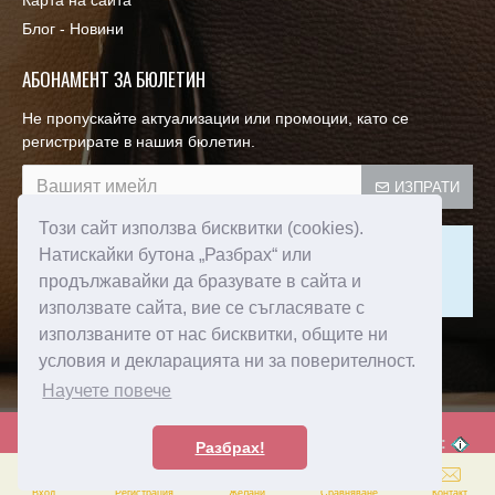
Карта на сайта
Блог - Новини
АБОНАМЕНТ ЗА БЮЛЕТИН
Не пропускайте актуализации или промоции, като се
регистрирате в нашия бюлетин.
ИЗПРАТИ
Този сайт използва бисквитки (cookies).
Този сайт е защитен от reCAPTCHA и се прилагат
Натискайки бутона „Разбрах“ или
Политиката за поверителност
и
Условията за ползване
продължавайки да бразувате в сайта и
на Google.
използвате сайта, вие се съгласявате с
използваните от нас бисквитки, общите ни
Прочел съм и съм съгласен с
условия и декларацията ни за поверителност.
Пoлитика зa изпoлзвaнe нa бисквитки
Научете повече
Created by:
© 2024 Amorebags.bg - Всички права запазени! -
Разбрах!
0
0
Вход
Регистрация
Желани
Сравняване
Контакт