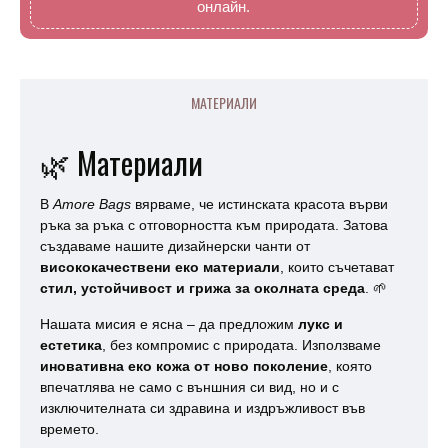
онлайн.
МАТЕРИАЛИ
🌿 Материали
В
Amore Bags
вярваме, че истинската красота върви
ръка за ръка с отговорността към природата. Затова
създаваме нашите дизайнерски чанти от
висококачествени еко материали
, които съчетават
стил, устойчивост и грижа за околната среда
. 🌱
Нашата мисия е ясна – да предложим
лукс и
естетика
, без компромис с природата. Използваме
иновативна еко кожа от ново поколение
, която
впечатлява не само с външния си вид, но и с
изключителната си здравина и издръжливост във
времето.