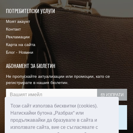
ПОТРЕБИТЕЛСКИ УСЛУГИ
Моят акаунт
Контакт
Рекламации
Карта на сайта
Блог - Новини
АБОНАМЕНТ ЗА БЮЛЕТИН
Не пропускайте актуализации или промоции, като се
регистрирате в нашия бюлетин.
ИЗПРАТИ
Този сайт използва бисквитки (cookies).
Този сайт е защитен от reCAPTCHA и се прилагат
Натискайки бутона „Разбрах“ или
Политиката за поверителност
и
Условията за ползване
продължавайки да бразувате в сайта и
на Google.
използвате сайта, вие се съгласявате с