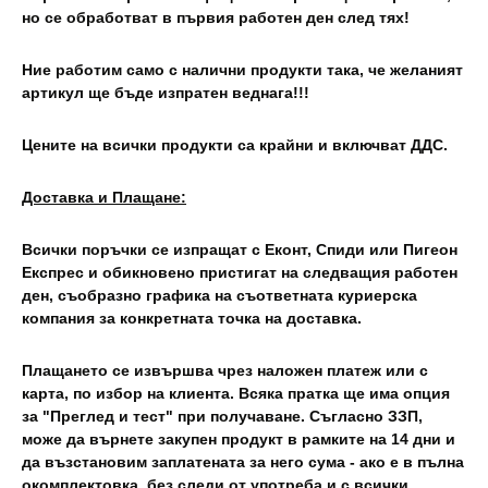
но се обработват в първия работен ден след тях!
Ние работим само с налични продукти така, че желаният
артикул ще бъде изпратен веднага!!!
Цените на всички продукти са крайни и включват ДДС.
Доставка и Плащане:
Всички поръчки се изпращат с Еконт, Спиди или Пигеон
Експрес и обикновено пристигат на следващия работен
ден, съобразно графика на съответната куриерска
компания за конкретната точка на доставка.
Плащането се извършва чрез наложен платеж или с
карта, по избор на клиента. Всяка пратка ще има опция
за "Преглед и тест" при получаване. Съгласно ЗЗП,
може да върнете закупен продукт в рамките на 14 дни и
да възстановим заплатената за него сума - ако е в пълна
окомплектовка, без следи от употреба и с всички