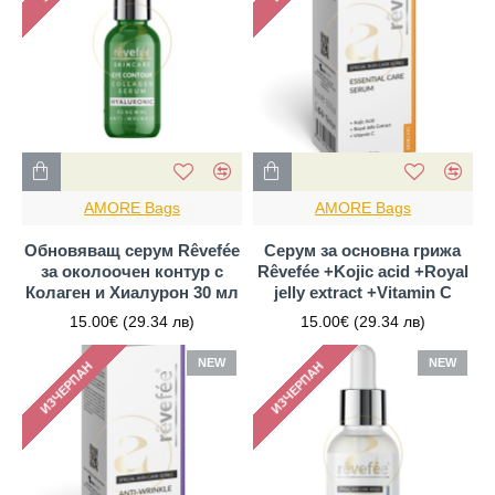
AMORE Bags
AMORE Bags
Обновяващ серум Rêvefée
Серум за основна грижа
за околоочен контур с
Rêvefée +Kojic acid +Royal
Колаген и Хиалурон 30 мл
jelly extract +Vitamin C
15.00€
(29.34 лв)
15.00€
(29.34 лв)
NEW
NEW
ИЗЧЕРПАН
ИЗЧЕРПАН