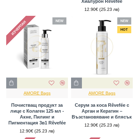
Хиалурон Rêvefée
12.90€
(25.23 лв)
NEW
NEW
ИЗЧЕРПАН
HOT
AMORE Bags
AMORE Bags
Почистващ продукт за
Серум за коса Rêvefée с
лице с Колаген 125 мл -
Арган и Кератин –
Акне, Пилинг и
Възстановяване и блясък
Пигментация 3в1 Rêvefée
12.90€
(25.23 лв)
12.90€
(25.23 лв)