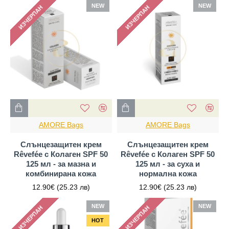
NEW
NEW
ИЗЧЕРПАН
ИЗЧЕРПАН
AMORE Bags
AMORE Bags
Слънцезащитен крем
Слънцезащитен крем
Rêvefée с Колаген SPF 50
Rêvefée с Колаген SPF 50
125 мл - за мазна и
125 мл - за суха и
комбинирана кожа
нормална кожа
12.90€
(25.23 лв)
12.90€
(25.23 лв)
NEW
NEW
ИЗЧЕРПАН
ИЗЧЕРПАН
HOT