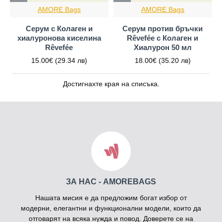
AMORE Bags
AMORE Bags
Серум с Колаген и
Серум против бръчки
хиалуронова киселина
Rêvefée с Колаген и
Rêvefée
Хиалурон 50 мл
15.00€
(29.34 лв)
18.00€
(35.20 лв)
Достигнахте края на списъка.
ЗА НАС - AMOREBAGS
Нашата мисия е да предложим богат избор от
модерни, елегантни и функционални модели, които да
отговарят на всяка нужда и повод. Доверете се на