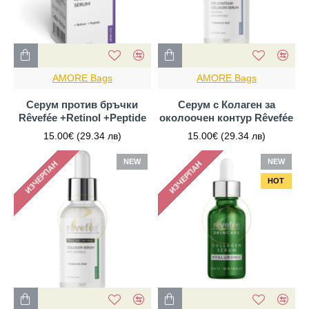
AMORE Bags
AMORE Bags
Серум против бръчки
Серум с Колаген за
Rêvefée +Retinol +Peptide
околоочен контур Rêvefée
15.00€
(29.34 лв)
15.00€
(29.34 лв)
NEW
NEW
ИЗЧЕРПАН
ИЗЧЕРПАН
HOT