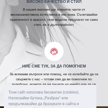
ВИСОКО КАЧЕСТВО И СТИЛ
В нашия магазин ще откриете чанти от
висококачествена естествена и еко кожа. Съчетавайки
практичност и красота, тези модели предлагат не само
стил, но и дълготрайност.
НИЕ СМЕ ТУК, ЗА ДА ПОМОГНЕМ
За всякакви въпроси или помощ, не се колебайте да се
свържете с нас – готови сме да ви помогнем по
телефона, можете да ни пишете на имейл или да се
свържете с нас през нашата Facebook страница.
Този сайт използва бисквитки (cookies).
Натискайки бутона „Разбрах“ или
продължавайки да бразувате в сайта и