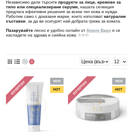
Независимо дали търсите
продукти за лице
,
кремове за
тяло
или специализирани
серуми
,
нашата селекция
предлага ефективни решения за всеки тип кожа и нужда.
Работим само с доказани марки, които използват
натурални
съставки
, за да ви осигурят най-добрата
грижа за кожата
.
Пазарувайте
лесно и удобно онлайн от
Amore Bags
и се
насладете на здрава и сияйна кожа. ✨️✨️✨️
0
NEW
NEW
ИЗЧЕРПАН
ИЗЧЕРПАН
HOT
HOT