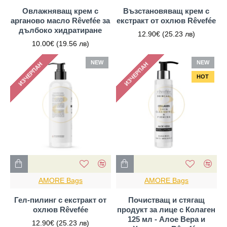
Овлажняващ крем с
Възстановяващ крем с
арганово масло Rêvefée за
екстракт от охлюв Rêvefée
дълбоко хидратиране
12.90€
(25.23 лв)
10.00€
(19.56 лв)
NEW
NEW
ИЗЧЕРПАН
ИЗЧЕРПАН
HOT
AMORE Bags
AMORE Bags
Гел-пилинг с екстракт от
Почистващ и стягащ
охлюв Rêvefée
продукт за лице с Колаген
125 мл - Алое Вера и
12.90€
(25.23 лв)