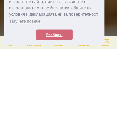
използвате сайта, вие се съгласявате с
използваните от нас бисквитки, общите ни
условия и декларацията ни за поверителност.
Научете повече
ФИЛТЪР
ИНФОРМАЦИЯ
Разбрах!
За нас
0
0
Вход
Регистрация
Желани
Сравняване
Контакт
Информация за доставка
Декларация за поверителност
Правила и условия
Πoлитика зa изпoлзвaнe нa бисквитĸи
Ваучери за подарък
ПОТРЕБИТЕЛСКИ УСЛУГИ
Моят акаунт
Контакт
Рекламации
Карта на сайта