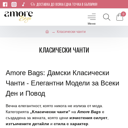
ДОСТАВКА ДО ВСЯКА ЕДНА ТОЧКА В БЪЛГАРИЯ!
0
Класически чанти
КЛАСИЧЕСКИ ЧАНТИ
Amore Bags: Дамски Класически
Чанти - Елегантни Модели за Всеки
Ден и Повод
Вечна елегантност, която никога не излиза от мода.
Категорията
„Класически чанти“
на
Amore Bags
е
създадена за жената, която цени
изчистения силует
,
изтънчените детайли
и
стила с характер
.