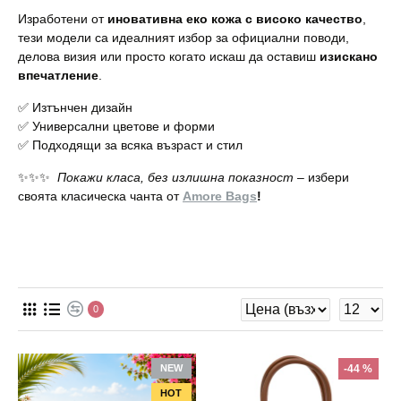
Изработени от
иновативна еко кожа с високо качество
,
тези модели са идеалният избор за официални поводи,
делова визия или просто когато искаш да оставиш
изискано
впечатление
.
✅ Изтънчен дизайн
✅ Универсални цветове и форми
✅ Подходящи за всяка възраст и стил
✨✨️✨️
Покажи класа, без излишна показност
– избери
своята класическа чанта от
Amore Bags
!
0
NEW
-44 %
HOT