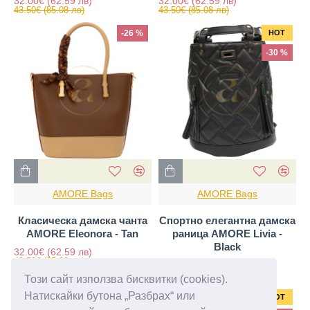
32.00€
(62.59 лв)
32.00€
(62.59 лв)
43.50€
(85.08 лв)
43.50€
(85.08 лв)
-26 %
HOT
-30 %
AMORE Bags
AMORE Bags
Класическа дамска чанта
Спортно елегантна дамска
AMORE Eleonora - Tan
раница AMORE Livia -
Black
32.00€
(62.59 лв)
43.50€
(85.08 лв)
33.00€
(64.54 лв)
46.90€
(91.73 лв)
Този сайт използва бисквитки (cookies).
Натискайки бутона „Разбрах“ или
HOT
HOT