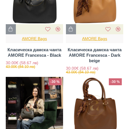
AMORE Bags
AMORE Bags
Класическа дамска чанта
Класическа дамска чанта
AMORE Francesca - Black
AMORE Francesca - Dark
beige
30.00€
(58.67 лв)
43.00€
(84.10 лв)
30.00€
(58.67 лв)
43.00€
(84.10 лв)
-30 %
-30 %