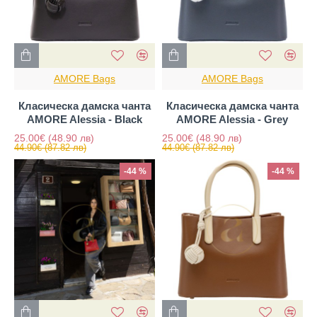
AMORE Bags
AMORE Bags
Класическа дамска чанта
Класическа дамска чанта
AMORE Alessia - Black
AMORE Alessia - Grey
25.00€
(48.90 лв)
25.00€
(48.90 лв)
44.90€
(87.82 лв)
44.90€
(87.82 лв)
-44 %
-44 %