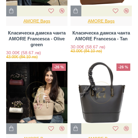
AMORE Bags
AMORE Bags
Класическа дамска чанта
Класическа дамска чанта
AMORE Francesca - Olive
AMORE Francesca - Tan
green
30.00€
(58.67 лв)
43.00€
(84.10 лв)
30.00€
(58.67 лв)
43.00€
(84.10 лв)
-26 %
-26 %