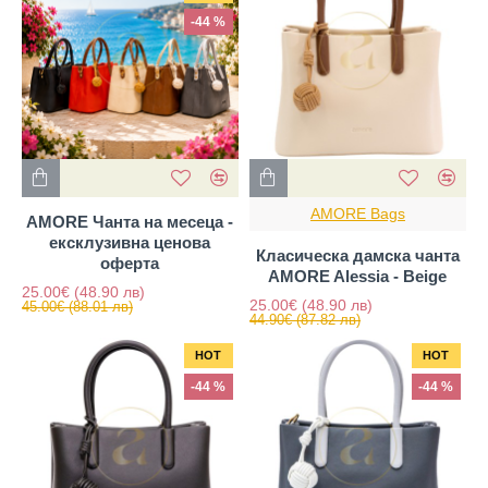
-44 %
AMORE Bags
AMORE Чанта на месеца -
ексклузивна ценова
Класическа дамска чанта
оферта
AMORE Alessia - Beige
25.00€
(48.90 лв)
25.00€
(48.90 лв)
45.00€
(88.01 лв)
44.90€
(87.82 лв)
HOT
HOT
-44 %
-44 %