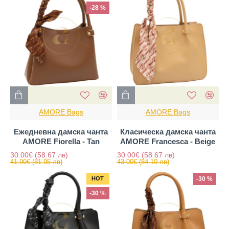
-28 %
AMORE Bags
AMORE Bags
Ежедневна дамска чанта
Класическа дамска чанта
AMORE Fiorella - Tan
AMORE Francesca - Beige
30.00€
(58.67 лв)
30.00€
(58.67 лв)
41.90€
(81.95 лв)
43.00€
(84.10 лв)
HOT
-30 %
-30 %