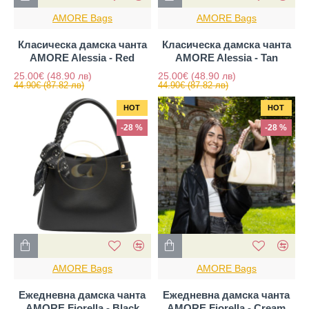
AMORE Bags
AMORE Bags
Класическа дамска чанта
Класическа дамска чанта
AMORE Alessia - Red
AMORE Alessia - Tan
25.00€
(48.90 лв)
25.00€
(48.90 лв)
44.90€
(87.82 лв)
44.90€
(87.82 лв)
HOT
HOT
-28 %
-28 %
AMORE Bags
AMORE Bags
Ежедневна дамска чанта
Ежедневна дамска чанта
AMORE Fiorella - Black
AMORE Fiorella - Cream