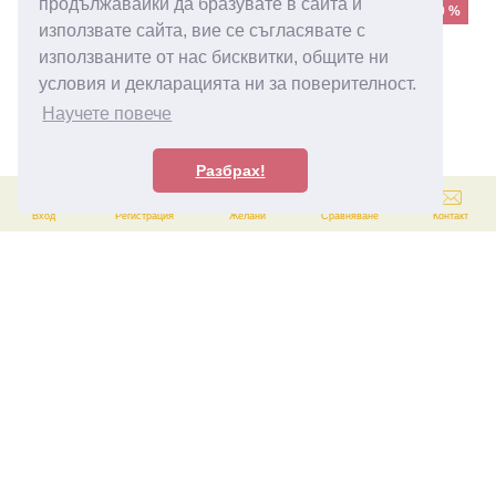
продължавайки да бразувате в сайта и
-30 %
-30 %
използвате сайта, вие се съгласявате с
използваните от нас бисквитки, общите ни
условия и декларацията ни за поверителност.
Научете повече
ФИЛТЪР
Разбрах!
0
0
Вход
Регистрация
Желани
Сравняване
Контакт
AMORE Bags
AMORE Bags
Спортно елегантна дамска
Спортно елегантна дамска
раница AMORE Livia -
раница AMORE Livia -
Claret red
Cream
33.00€
(64.54 лв)
33.00€
(64.54 лв)
46.90€
(91.73 лв)
46.90€
(91.73 лв)