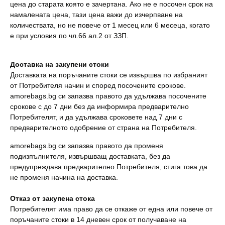
цена до старата която е зачертана. Ако не е посочен срок на
намалената цена, тази цена важи до изчерпване на
количествата, но не повече от 1 месец или 6 месеца, когато
е при условия по чл.66 ал.2 от ЗЗП.
Доставка на закупени стоки
Доставката на поръчаните стоки се извършва по избраният
от Потребителя начин и според посочените срокове.
amorebags.bg си запазва правото да удължава посочените
срокове с до 7 дни без да информира предварително
Потребителят, и да удължава сроковете над 7 дни с
предварителното одобрение от страна на Потребителя.
amorebags.bg си запазва правото да променя
подизпълнителя, извършващ доставката, без да
предупреждава предварително Потребителя, стига това да
не променя начина на доставка.
Отказ от закупена стока
Потребителят има право да се откаже от една или повече от
поръчаните стоки в 14 дневен срок от получаване на