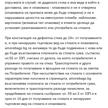
поръчката в случай, че дадената стока е във вида в който е
доставена, ако е опакована - опаковката и не е отваряна
(опаковката на пратката може да бъде отваряна) и не е
нарушавана целостта на евентуални пломби, найлонови,
картонени (всякакъв тип опаковки) и етикети целящи да
установят разопаковането или употребата на стоката.
При констатация на дефектна стока до 24ч. от получаването
и, и при ненарушен търговски вид на стоката и опаковката,
amorebags.bg се ангажира тя да бъде подменена с нова или
да бъде възстановена платената за стоката сума, съгласно
чл.55 от ЗЗП, считано от датата, на която потребителят е
упражнил правото си на отказ. Транспортните и други
разходи по получаване и връщане на стоката са за сметка
на Потребителя. При несъответствие на стоката с основните
характеристики посочени в страницата, amorebags.bg
възстановява платената за стоката от потребителя сума,
включително и транспортните разходи начислени, за
придобиване на стоката съобразно чл. 59 ал.3 от ЗЗП и в
срок от 14 дни от получаване на стоката и ненарушен
търговски вид на стоката и опаковката.