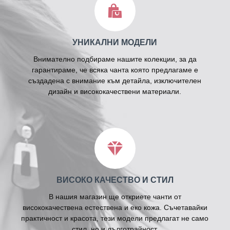
УНИКАЛНИ МОДЕЛИ
Внимателно подбираме нашите колекции, за да
гарантираме, че всяка чанта която предлагаме е
създадена с внимание към детайла, изключителен
дизайн и висококачествени материали.
ВИСОКО КАЧЕСТВО И СТИЛ
В нашия магазин ще откриете чанти от
висококачествена естествена и еко кожа. Съчетавайки
практичност и красота, тези модели предлагат не само
стил, но и дълготрайност.