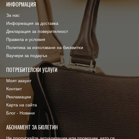
ИНФОРМАЦИЯ
За нас
Информация за доставка
Декларация за поверителност
Правила и условия
Πoлитика зa изпoлзвaнe нa бисквитĸи
Ваучери за подарък
ПОТРЕБИТЕЛСКИ УСЛУГИ
Моят акаунт
Контакт
Рекламации
Карта на сайта
Блог - Новини
АБОНАМЕНТ ЗА БЮЛЕТИН
Не пропускайте актуализации или промоции, като се