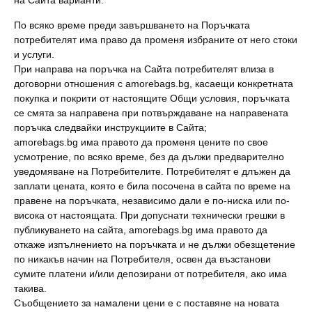
на Сайта варианти.
По всяко време преди завършването на Поръчката
потребителят има право да променя избраните от него стоки
и услуги.
При направа на поръчка на Сайта потребителят влиза в
договорни отношения с amorebags.bg, касаещи конкретната
покупка и покрити от настоящите Общи условия, поръчката
се смята за направена при потвърждаване на направената
поръчка следвайки инструкциите в Сайта;
amorebags.bg има правото да променя цените по свое
усмотрение, по всяко време, без да дължи предварително
уведомяване на Потребителите. Потребителят е длъжен да
заплати цената, която е била посочена в сайта по време на
правене на поръчката, независимо дали е по-ниска или по-
висока от настоящата. При допуснати технически грешки в
публикуването на сайта, amorebags.bg има правото да
откаже изпълнението на поръчката и не дължи обезщетение
по никакъв начин на Потребителя, освен да възстанови
сумите платени и/или депозирани от потребителя, ако има
такива.
Съобщението за намалени цени е с поставяне на новата