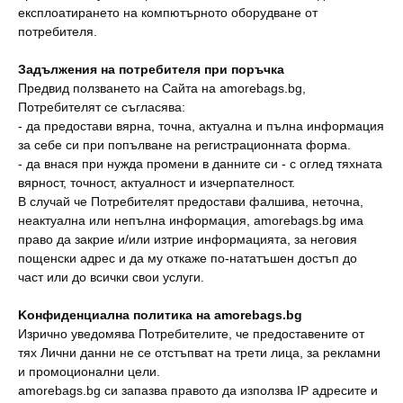
експлоатирането на компютърното оборудване от
потребителя.
Задължения на потребителя при поръчка
Предвид ползването на Сайта на amorebags.bg,
Потребителят се съгласява:
- да предостави вярна, точна, актуална и пълна информация
за себе си при попълване на регистрационната форма.
- да внася при нужда промени в данните си - с оглед тяхната
вярност, точност, актуалност и изчерпателност.
В случай че Потребителят предостави фалшива, неточна,
неактуална или непълна информация, amorebags.bg има
право да закрие и/или изтрие информацията, за неговия
пощенски адрес и да му откаже по-нататъшен достъп до
част или до всички свои услуги.
Kонфиденциална политика на
amorebags.bg
Изрично уведомява Потребителите, че предоставените от
тях Лични данни не се отстъпват на трети лица, за рекламни
и промоционални цели.
amorebags.bg си запазва правото да използва IP адресите и