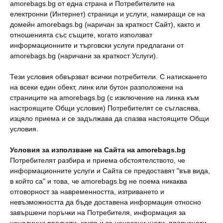
amorebags.bg от една страна и Потребителите на
електронни (Интернет) страници и услуги, намиращи се на
домейн amorebags.bg (наричан за краткост Сайт), както и
отношенията със същите, когато използват
информационните и търговски услуги предлагани от
amorebags.bg (наричани за краткост Услуги).
Тези условия обвързват всички потребители. С натискането
на всеки един обект, линк или бутон разположени на
страниците на amorebags.bg (с изключение на линка към
настроящите Общи условия) Потребителят се съгласява,
изцяло приема и се задължава да спазва настоящите Общи
условия.
Условия за използване на Сайта на
amorebags.bg
Потребителят разбира и приема обстоятелството, че
информационните услуги и Сайта се предоставят "във вида,
в който са" и това, че amorebags.bg не поема никаква
отговорност за навременността, изтриването и
невъзможността да бъде доставена информация относно
завършени поръчки на Потребителя, информация за