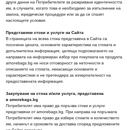
други данни на Потребителите за разкриване идентичността
им, в случаите, когато това е необходимо за изпълнение на
закона, юридически процедури или за да се спазят
настоящите условия.
Представяни стоки и услуги на Сайта
В страницата на всяка стока представена в Сайта са
посочени цената, основните характеристики на стоката и
допълнителна информация, целяща подпомагането на
направата на информиран избор при покупката на продукта.
amorebags.bg не носи отговорност за неточности в
описанието на стоката, некасаещи основните и
характеристики и не претендира за изчерпателност на
предоставената информация.
Закупуване на стока и/или услуга, представена
в
amorebags.bg
Потребителят има право да поръчва стоки и услуги
представяни от amorebags.bg. При направа на поръчката
Потребителят има право да избере стоките и количеството
им, начинът и сроковете за доставка според предложените