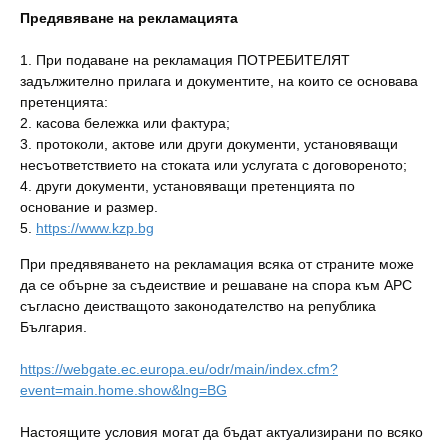
Предявяване на рекламацията
1. При подаване на рекламация ПОТРЕБИТЕЛЯТ
задължително прилага и документите, на които се основава
претенцията:
2. касова бележка или фактура;
3. протоколи, актове или други документи, установяващи
несъответствието на стоката или услугата с договореното;
4. други документи, установяващи претенцията по
основание и размер.
5.
https://www.kzp.bg
При предявяването на рекламация всяка от страните може
да се обърне за съдеиствие и решаване на спора към АРС
съгласно деистващото законодателство на република
България.
https://webgate.ec.europa.eu/odr/main/index.cfm?
event=main.home.show&lng=BG
Настоящите условия могат да бъдат актуализирани по всяко