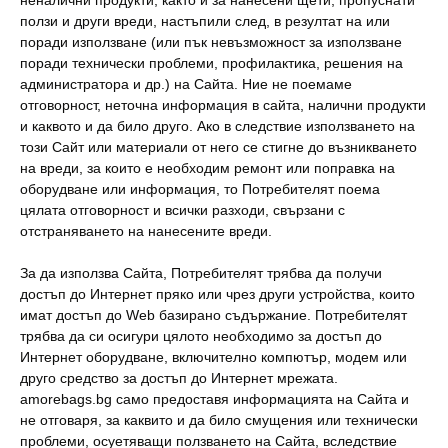
неналични продукти, както и за нанесени щети, пропуснати
ползи и други вреди, настъпили след, в резултат на или
поради използване (или пък невъзможност за използване
поради технически проблеми, профилактика, решения на
администратора и др.) на Сайта. Ние не поемаме
отговорност, неточна информация в сайта, налични продукти
и каквото и да било друго. Ако в следствие използването на
този Сайт или материали от него се стигне до възникването
на вреди, за които е необходим ремонт или поправка на
оборудване или информация, то Потребителят поема
цялата отговорност и всички разходи, свързани с
отстраняването на нанесените вреди.
За да използва Сайта, Потребителят трябва да получи
достъп до Интернет пряко или чрез други устройства, които
имат достъп до Web базирано съдържание. Потребителят
трябва да си осигури цялото необходимо за достъп до
Интернет оборудване, включително компютър, модем или
другo средствo за достъп до Интернет мрежата.
amorebags.bg само предоставя информацията на Сайта и
не отговаря, за каквито и да било смущения или технически
проблеми, осуетяващи ползването на Сайта, вследствие