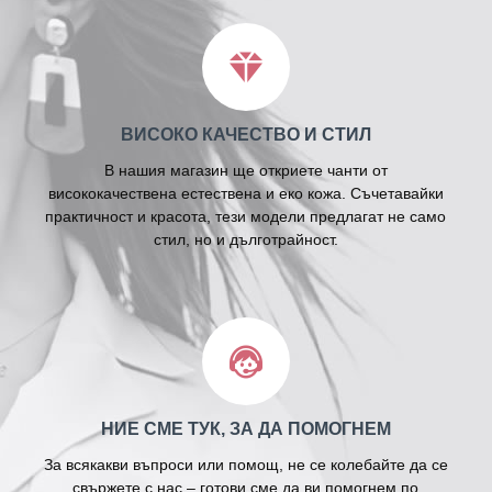
ВИСОКО КАЧЕСТВО И СТИЛ
В нашия магазин ще откриете чанти от
висококачествена естествена и еко кожа. Съчетавайки
практичност и красота, тези модели предлагат не само
стил, но и дълготрайност.
НИЕ СМЕ ТУК, ЗА ДА ПОМОГНЕМ
За всякакви въпроси или помощ, не се колебайте да се
свържете с нас – готови сме да ви помогнем по