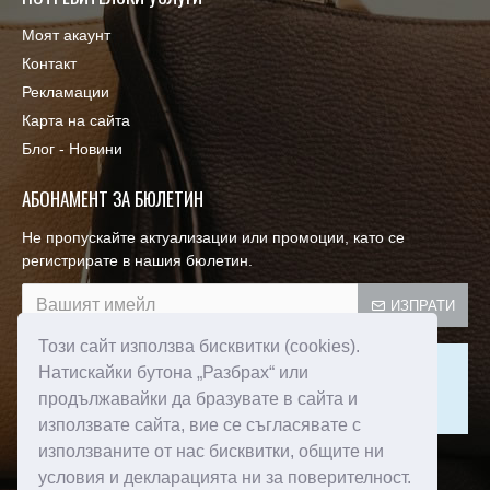
Моят акаунт
Контакт
Рекламации
Карта на сайта
Блог - Новини
АБОНАМЕНТ ЗА БЮЛЕТИН
Не пропускайте актуализации или промоции, като се
регистрирате в нашия бюлетин.
ИЗПРАТИ
Този сайт използва бисквитки (cookies).
Този сайт е защитен от reCAPTCHA и се прилагат
Натискайки бутона „Разбрах“ или
Политиката за поверителност
и
Условията за ползване
продължавайки да бразувате в сайта и
на Google.
използвате сайта, вие се съгласявате с
използваните от нас бисквитки, общите ни
Прочел съм и съм съгласен с
условия и декларацията ни за поверителност.
Пoлитика зa изпoлзвaнe нa бисквитки