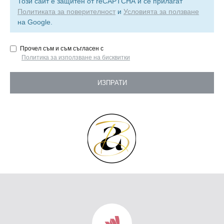
Този сайт е защитен от reCAPTCHA и се прилагат
Политиката за поверителност
и
Условията за ползване
на Google.
Прочел съм и съм съгласен с
Пoлитика зa изпoлзвaнe нa бисквитки
ИЗПРАТИ