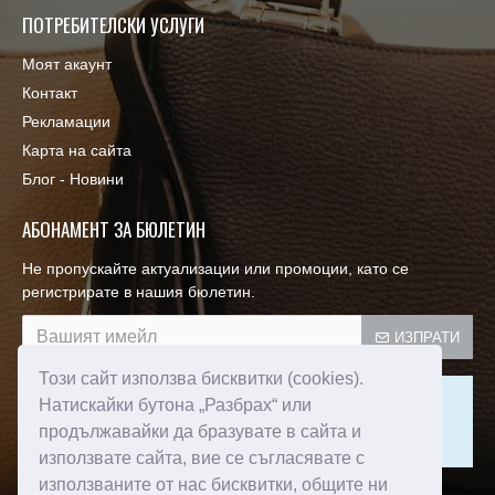
ПОТРЕБИТЕЛСКИ УСЛУГИ
Моят акаунт
Контакт
Рекламации
Карта на сайта
Блог - Новини
АБОНАМЕНТ ЗА БЮЛЕТИН
Не пропускайте актуализации или промоции, като се
регистрирате в нашия бюлетин.
ИЗПРАТИ
Този сайт използва бисквитки (cookies).
Този сайт е защитен от reCAPTCHA и се прилагат
Натискайки бутона „Разбрах“ или
Политиката за поверителност
и
Условията за ползване
продължавайки да бразувате в сайта и
на Google.
използвате сайта, вие се съгласявате с
използваните от нас бисквитки, общите ни