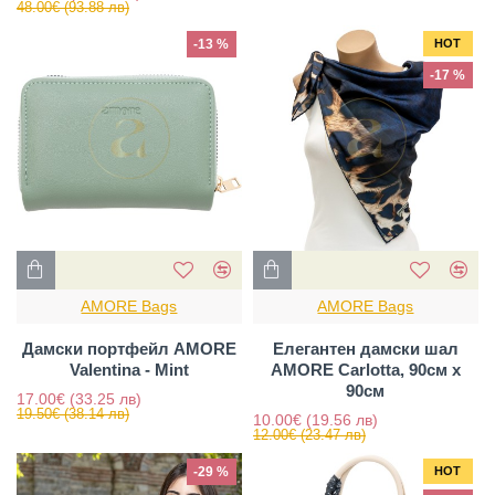
48.00€
(93.88 лв)
-13 %
HOT
-17 %
AMORE Bags
AMORE Bags
Дамски портфейл AMORE
Елегантен дамски шал
Valentina - Mint
AMORE Carlotta, 90см х
90см
17.00€
(33.25 лв)
19.50€
(38.14 лв)
10.00€
(19.56 лв)
12.00€
(23.47 лв)
-29 %
HOT