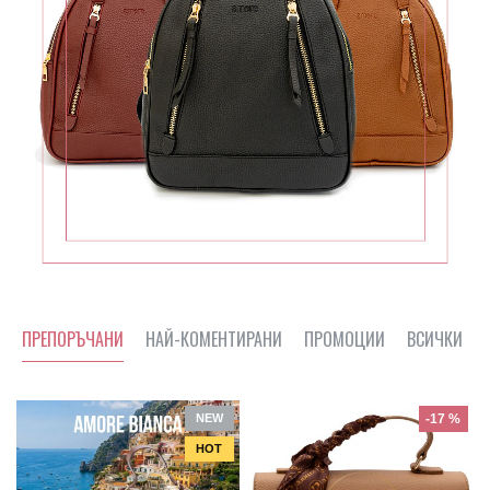
ПРЕПОРЪЧАНИ
НАЙ-КОМЕНТИРАНИ
ПРОМОЦИИ
ВСИЧКИ ПР
NEW
-17 %
HOT