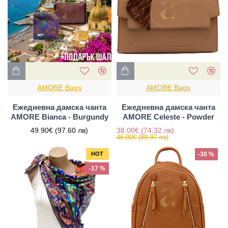
AMORE Bags
AMORE Bags
Ежедневна дамска чанта
Ежедневна дамска чанта
AMORE Bianca - Burgundy
AMORE Celeste - Powder
49.90€
(97.60 лв)
38.00€
(74.32 лв)
46.00€
(89.97 лв)
HOT
-30 %
-17 %