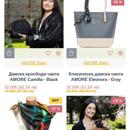
-26 %
AMORE Bags
AMORE Bags
Дамска кросбоди чанта
Класическа дамска чанта
AMORE Camilla - Black
AMORE Eleonora - Gray
32.00€
(62.59 лв)
32.00€
(62.59 лв)
44.90€
(87.82 лв)
43.50€
(85.08 лв)
HOT
-18 %
-17 %