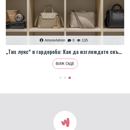
AmoreAdmin
0
135
обувки, широки панталони и идеалната чанта
„Тих лукс“ в гардероба: Как да изглеждате скъпо с аксесоари без лога
ВИЖ ОЩЕ