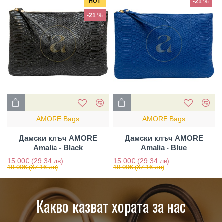
HOT
-21 %
-21 %
AMORE Bags
AMORE Bags
Дамски клъч AMORE
Дамски клъч AMORE
Amalia - Black
Amalia - Blue
15.00€
(29.34 лв)
15.00€
(29.34 лв)
19.00€
(37.16 лв)
19.00€
(37.16 лв)
Какво казват хората за нас