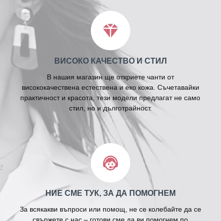
ВИСОКО КАЧЕСТВО И СТИЛ
В нашия магазин ще откриете чанти от
висококачествена естествена и еко кожа. Съчетавайки
практичност и красота, тези модели предлагат не само
стил, но и дълготрайност.
НИЕ СМЕ ТУК, ЗА ДА ПОМОГНЕМ
За всякакви въпроси или помощ, не се колебайте да се
свържете с нас – готови сме да ви помогнем по