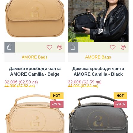
AMORE Bags
AMORE Bags
Дамска кросбоди чанта
Дамска кросбоди чанта
AMORE Camilla - Beige
AMORE Camilla - Black
32.00€
(62.59 лв)
32.00€
(62.59 лв)
44.90€
(87.82 лв)
44.90€
(87.82 лв)
HOT
HOT
-29 %
-29 %