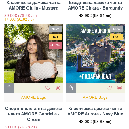
Класическа дамска чанта
Ежедневна дамска чанта
AMORE Giulia - Mustard
AMORE Chiara - Burgundy
39.00€
(76.28 лв)
48.90€
(95.64 лв)
47.00€
(91.92 лв)
NEW
NEW
HOT
HOT
-19 %
AMORE Bags
AMORE Bags
Спортно-елегантна дамска
Класическа дамска чанта
чанта AMORE Gabriella -
AMORE Aurora - Navy Blue
Cream
48.00€
(93.88 лв)
39.00€
(76.28 лв)