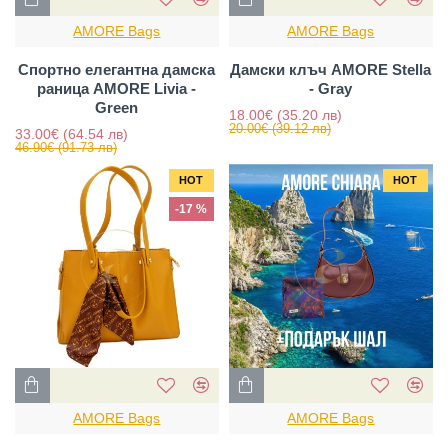
AMORE Bags
AMORE Bags
Спортно елегантна дамска
Дамски клъч AMORE Stella
раница AMORE Livia -
- Gray
Green
18.00€
(35.20 лв)
20.00€
(39.12 лв)
33.00€
(64.54 лв)
46.90€
(91.73 лв)
HOT
HOT
-17 %
AMORE Bags
AMORE Bags