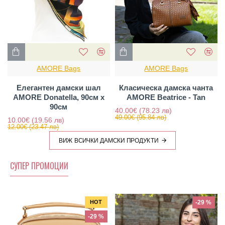
AMORE Bags
AMORE Bags
Елегантен дамски шал
Класическа дамска чанта
AMORE Donatella, 90см х
AMORE Beatrice - Tan
90см
40.00€
(78.23 лв)
49.00€
(95.84 лв)
10.00€
(19.56 лв)
12.00€
(23.47 лв)
ВИЖ ВСИЧКИ ДАМСКИ ПРОДУКТИ
СУПЕР ПРОМОЦИИ
HOT
-29 %
-29 %