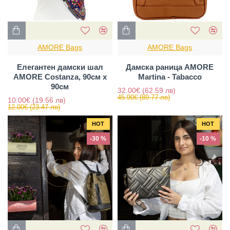
AMORE Bags
AMORE Bags
Елегантен дамски шал
Дамска раница AMORE
AMORE Costanza, 90см х
Martina - Tabacco
90см
32.00€
(62.59 лв)
45.90€
(89.77 лв)
10.00€
(19.56 лв)
12.00€
(23.47 лв)
HOT
HOT
-30 %
-10 %