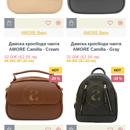
AMORE Bags
AMORE Bags
Дамска кросбоди чанта
Дамска кросбоди чанта
AMORE Camilla - Cream
AMORE Camilla - Gray
32.00€
(62.59 лв)
32.00€
(62.59 лв)
44.90€
(87.82 лв)
44.90€
(87.82 лв)
HOT
HOT
-29 %
-30 %