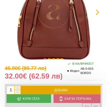
В НАЛИЧНОСТ
45.90€
(89.77 лв)
AB-S-003-
Модел:
BORDO
32.00€
(62.59 лв)
ДОБАВИ
КУПИ СЕГА
БЪРЗА ПОРЪЧКА