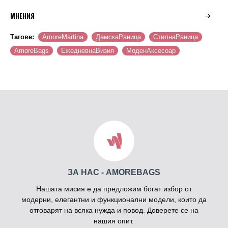
МНЕНИЯ
Тагове:
AmoreMartina
ДамскаРаница
СтилнаРаница
AmoreBags
ЕжедневнаВизия
МоденАксесоар
ЗА НАС - AMOREBAGS
Нашата мисия е да предложим богат избор от
модерни, елегантни и функционални модели, които да
отговарят на всяка нужда и повод. Доверете се на
нашия опит.