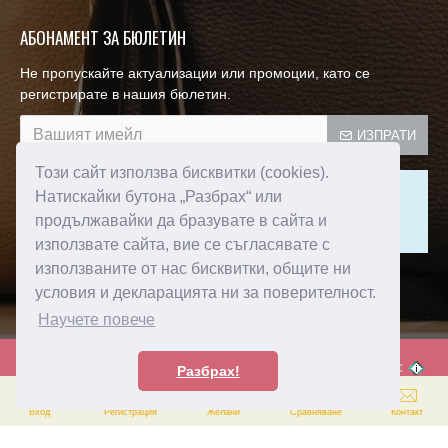
АБОНАМЕНТ ЗА БЮЛЕТИН
Не пропускайте актуализации или промоции, като се
регистрирате в нашия бюлетин.
ИЗПРАТИ
Този сайт използва бисквитки (cookies).
Този сайт е защитен от reCAPTCHA и се прилагат
Натискайки бутона „Разбрах“ или
Политиката за поверителност
и
Условията за ползване
продължавайки да бразувате в сайта и
на Google.
използвате сайта, вие се съгласявате с
използваните от нас бисквитки, общите ни
Прочел съм и съм съгласен с
условия и декларацията ни за поверителност.
Пoлитика зa изпoлзвaнe нa бисквитки
Научете повече
Created by:
© 2024 Amorebags.bg - Всички права запазени! -
Разбрах!
0
0
Вход
Регистрация
Желани
Сравняване
Контакт