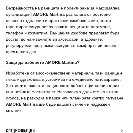
Вътрешността на раницата е проектирана за максимална
организация!
AMORE Martina
разполага с просторно
основно отделение и практични джобове с цип, които
гарантират сигурност за вашите вещи като портмоне,
телефон и козметика. Външните джобове предлагат бърз
достъп до най-важните ви аксесоари, а здравите,
регулируеми презрамки осигуряват комфорт при носене
през целия ден.
Защо да изберете AMORE Martina?
Изработена от висококачествени материали, тази раница е
лека, издръжлива и устойчива на ежедневно натоварване.
Златистите акценти по циповете добавят финалния щрих
към нейната елегантност. Независимо дали сте на път за
офиса, на разходка в парка или планирате кратко пътуване,
AMORE Martina
ще бъде вашият стилен и надежден
спътник.
СПЕЦИФИКАЦИИ