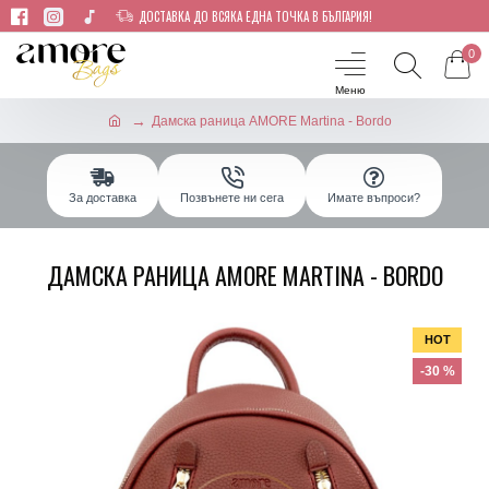
ДОСТАВКА ДО ВСЯКА ЕДНА ТОЧКА В БЪЛГАРИЯ!
0
Дамска раница AMORE Martina - Bordo
За доставка
Позвънете ни сега
Имате въпроси?
ДАМСКА РАНИЦА AMORE MARTINA - BORDO
HOT
-30 %