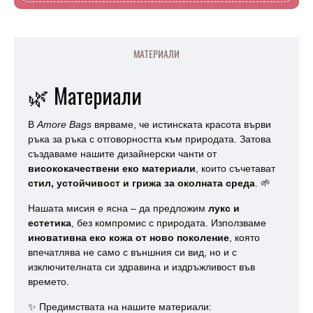
МАТЕРИАЛИ
🌿 Материали
В
Amore Bags
вярваме, че истинската красота върви
ръка за ръка с отговорността към природата. Затова
създаваме нашите дизайнерски чанти от
висококачествени еко материали
, които съчетават
стил, устойчивост и грижа за околната среда
. 🌱
Нашата мисия е ясна – да предложим
лукс и
естетика
, без компромис с природата. Използваме
иновативна еко кожа от ново поколение
, която
впечатлява не само с външния си вид, но и с
изключителната си здравина и издръжливост във
времето.
✨ Предимствата на нашите материали: