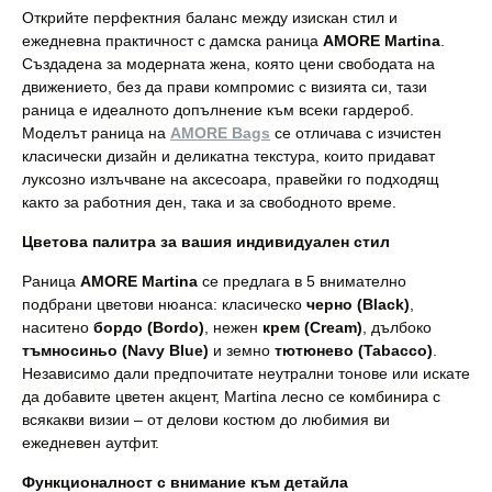
Открийте перфектния баланс между изискан стил и
ежедневна практичност с дамска раница
AMORE Martina
.
Създадена за модерната жена, която цени свободата на
движението, без да прави компромис с визията си, тази
раница е идеалното допълнение към всеки гардероб.
Моделът раница на
AMORE Bags
се отличава с изчистен
класически дизайн и деликатна текстура, които придават
луксозно излъчване на аксесоара, правейки го подходящ
както за работния ден, така и за свободното време.
Цветова палитра за вашия индивидуален стил
Раница
AMORE Martina
се предлага в 5 внимателно
подбрани цветови нюанса: класическо
черно (Black)
,
наситено
бордо (Bordo)
, нежен
крем (Cream)
, дълбоко
тъмносиньо (Navy Blue)
и земно
тютюнево (Tabacco)
.
Независимо дали предпочитате неутрални тонове или искате
да добавите цветен акцент, Martina лесно се комбинира с
всякакви визии – от делови костюм до любимия ви
ежедневен аутфит.
Функционалност с внимание към детайла