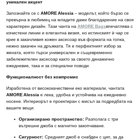
уникален акцент
Запознайте се с
AMORE Alessia
– моделът, който бързо се
превърна в любимец на младите дами благодарение на своя
характерен дизайн. Тази чанта на
AMORE Bags
впечатлява с
изчистени линии и елегантна визия, но истинският ѝ чар се
крие в закачливия кожен аксесоар във формата на топка,
нежно закачен на дръжката. Тя е перфектният избор за
жената, която търси универсален и същевременно
забележителен аксесоар както за своето динамично
ежедневие, така и за специални поводи.
Функционалност без компромис
Изработена от висококачествени еко материали, чантата
AMORE Alessia
е лека, удобна и устойчива на ежедневно
носене. Интериорът е проектиран с мисъл за подредбата на
вашите вещи:
Организирано пространство:
Разполага с три
вътрешни джоба с магнитно закопчаване.
Сигурност:
Средният джоб е снабден с цип, за да