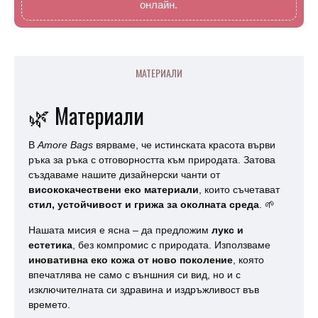
онлайн.
МАТЕРИАЛИ
🌿 Материали
В
Amore Bags
вярваме, че истинската красота върви
ръка за ръка с отговорността към природата. Затова
създаваме нашите дизайнерски чанти от
висококачествени еко материали
, които съчетават
стил, устойчивост и грижа за околната среда
. 🌱
Нашата мисия е ясна – да предложим
лукс и
естетика
, без компромис с природата. Използваме
иновативна еко кожа от ново поколение
, която
впечатлява не само с външния си вид, но и с
изключителната си здравина и издръжливост във
времето.