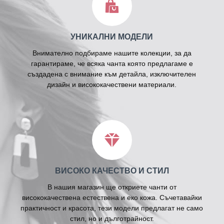
УНИКАЛНИ МОДЕЛИ
Внимателно подбираме нашите колекции, за да
гарантираме, че всяка чанта която предлагаме е
създадена с внимание към детайла, изключителен
дизайн и висококачествени материали.
ВИСОКО КАЧЕСТВО И СТИЛ
В нашия магазин ще откриете чанти от
висококачествена естествена и еко кожа. Съчетавайки
практичност и красота, тези модели предлагат не само
стил, но и дълготрайност.