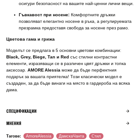
осигури безопасност на вашите най-ценни лични вещи.
Гъвкавост при носене:
Комфортните дръжки
позволяват елегантно носене в ръка, а регулируемата
презрамка предоставя свобода за носене през рамо.
Цветова гама и грижа
Моделът се предлага в 5 основни цветови комбинации:
Black, Grey, Biege, Tan и Red
със стилни контрастни
елементи, изразяващи се в различен цвят дръжки и топка
аксесоар.
AMORE Alessia
може да бъде перфектния
подарък за вашата приятелка! Този класически модел е
създаден, за да бъде винаги на място в гардероба на всяка
дама.
СПЕЦИФИКАЦИИ
МНЕНИЯ
Тагове:
AmoreAlessia
ДамскаЧанта
Стил