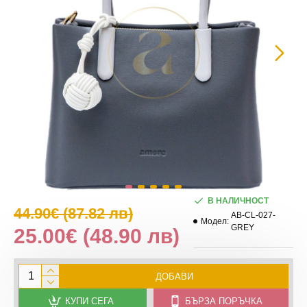
В НАЛИЧНОСТ
44.90€
(87.82 лв)
AB-CL-027-
Модел:
GREY
25.00€
(48.90 лв)
ДОБАВИ
КУПИ СЕГА
БЪРЗА ПОРЪЧКА