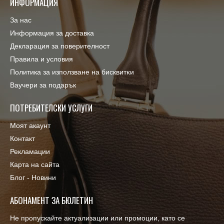
ИНФОРМАЦИЯ
За нас
Информация за доставка
Декларация за поверителност
Правила и условия
Πoлитика зa изпoлзвaнe нa бисквитĸи
Ваучери за подарък
ПОТРЕБИТЕЛСКИ УСЛУГИ
Моят акаунт
Контакт
Рекламации
Карта на сайта
Блог - Новини
АБОНАМЕНТ ЗА БЮЛЕТИН
Не пропускайте актуализации или промоции, като се