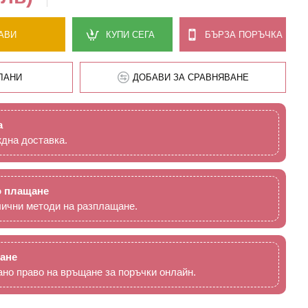
АВИ
КУПИ СЕГА
БЪРЗА ПОРЪЧКА
ЛАНИ
ДОБАВИ ЗА СРАВНЯВАНЕ
а
ждна доставка.
о плащане
ични методи на разплащане.
ане
ано право на връщане за поръчки онлайн.