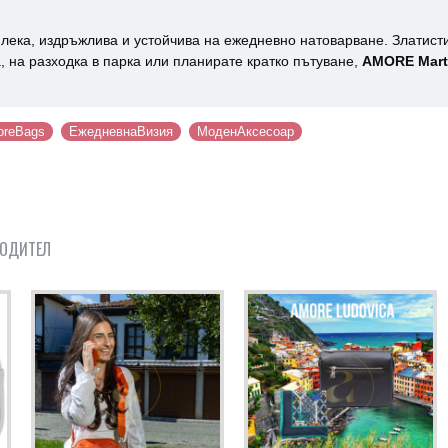
 лека, издръжлива и устойчива на ежедневно натоварване. Златис
, на разходка в парка или планирате кратко пътуване,
AMORE Mart
reBags
ЕжедневнаВизия
МоденАксесоар
ВОДИТЕЛ