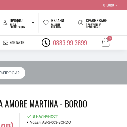
€
EURO
ПРОФИЛ
ЖЕЛАНИ
СРАВНЯВАНЕ
ВХОД /
ВАШИТЕ
ПРОДУКТИ ЗА
РЕГИСТРАЦИЯ
ЛЮБИМИ
СРАВНЯВАНЕ
0
0883 99 3699
КОНТАКТИ
ВЪПРОСИ?
 AMORE MARTINA - BORDO
В НАЛИЧНОСТ
Модел:
AB-S-003-BORDO
 лв)