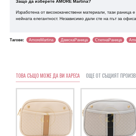
Защо да изберете AMORE Martina?
Изработена от висококачествени материали, тази раница е
нейната елегантност. Независимо дали сте на път за офиса
Тагове:
AmoreMartina
ДамскаРаница
СтилнаРаница
Amo
ТОВА СЪЩО МОЖЕ ДА ВИ ХАРЕСА
ОЩЕ ОТ СЪЩИЯТ ПРОИЗ