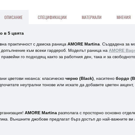
ОПИСАНИЕ
СПЕЦИФИКАЦИИ
МАТЕРИАЛИ
МНЕНИЯ
о в 5 цвята
вна практичност с дамска раница
AMORE Martina
. Създадена за м
то допълнение към всеки гардероб. Моделът раница на
AMORE Bag
 правейки го подходящ както за работния ден, така и за свободнот
ани цветови нюанса: класическо
черно (Black)
, наситено
бордо (B
почитате неутрални тонове или искате да добавите цветен акцент, 
организация!
AMORE Martina
разполага с просторно основно отделе
тика. Външните джобове предлагат бърз достъп до най-важните ви 