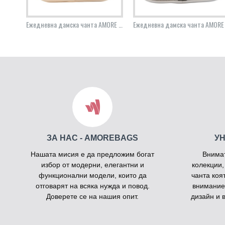
Ежедневна дамска чанта AMORE Elisa - Black
Ежедневна дамска чанта AMORE Elisa - Cream
ЗА НАС - AMOREBAGS
У
Нашата мисия е да предложим богат
Внима
избор от модерни, елегантни и
колекции,
функционални модели, които да
чанта коя
отговарят на всяка нужда и повод.
внимание
Доверете се на нашия опит.
дизайн и 