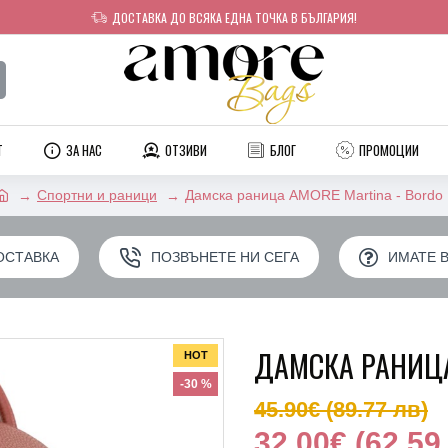
ДОСТАВКА ДО ВСЯКА ЕДНА ТОЧКА В БЪЛГАРИЯ!
T
ЗА НАС
ОТЗИВИ
БЛОГ
ПРОМОЦИИ
Спортни и раници
Дамска раница AMORE Martina - Bordo
ОСТАВКА
ПОЗВЪНЕТЕ НИ СЕГА
ИМАТЕ 
ДАМСКА РАНИЦА
HOT
-30 %
45.90€
(89.77 лв)
32.00€
(62.59