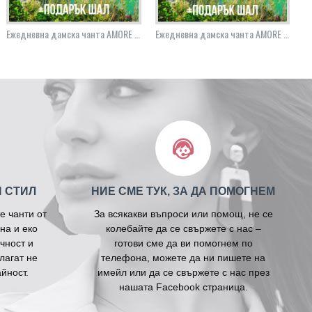
Ежедневна дамска чанта AMORE Ludovica - Blue & Tan
Ежедневна дамска чанта AMORE Ludovica - Navy Blue
И СТИЛ
НИЕ СМЕ ТУК, ЗА ДА ПОМОГНЕМ
е чанти от
За всякакви въпроси или помощ, не се
на и еко
колебайте да се свържете с нас –
чност и
готови сме да ви помогнем по
лагат не
телефона, можете да ни пишете на
йност.
имейл или да се свържете с нас през
нашата Facebook страница.