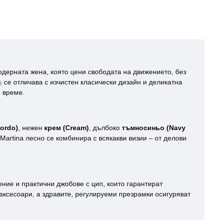
одерната жена, която цени свободата на движението, без
s
се отличава с изчистен класически дизайн и деликатна
о време.
ordo)
, нежен
крем (Cream)
, дълбоко
тъмносиньо (Navy
Martina лесно се комбинира с всякакви визии – от делови
ние и практични джобове с цип, които гарантират
аксесоари, а здравите, регулируеми презрамки осигуряват