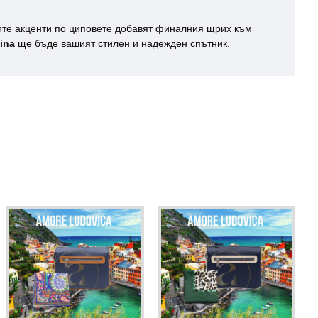
тите акценти по циповете добавят финалния щрих към
ina
ще бъде вашият стилен и надежден спътник.