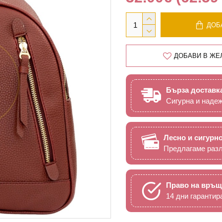
ДОБ
ДОБАВИ В ЖЕ
Бърза доставк
Сигурна и наде
Лесно и сигурн
Предлагаме разл
Право на връщ
14 дни гарантир