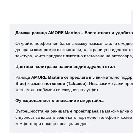
Дамска раница AMORE Martina – Елегантност и удобств
Открийте перфектния баланс между изискан стил и ежедне
да прави компромис с визията си, тази раница е идеално
текстура, които придават луксозно излъчване на аксесоара,
Цветова палитра за вашия индивидуален стил
Раница
AMORE Martina
се предлага в 5 внимателно подбр
Blue)
и земно
тютюнево (Tabacco)
. Независимо дали пред
костюм до любимия ви ежедневен аутфит.
Функционалност с внимание към детайла
Вътрешността на раницата е проектирана за максимална 
сигурност за вашите вещи като портмоне, телефон и козме
комфорт при носене през целия ден.