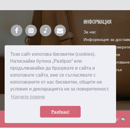
ИНФОРМАЦИЯ
За нас
Информация за достав
Декларация за поверит
Този сайт използва бисквитки (cookies).
Правила и условия
Натискайки бутона „Разбрах“ или
Πoлитика зa изпoлзвaнe
продължавайки да бразувате в сайта и
Ваучери за подарък
използвате сайта, вие се съгласявате с
използваните от нас бисквитки, общите ни
условия и декларацията ни за поверителност.
Научете повече
Разбрах!
Created by:
© 2024 Amorebags.bg - Всички права запазени! -