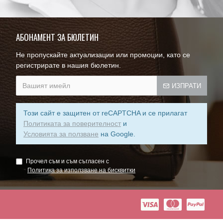
АБОНАМЕНТ ЗА БЮЛЕТИН
Не пропускайте актуализации или промоции, като се
регистрирате в нашия бюлетин.
ИЗПРАТИ
Този сайт е защитен от reCAPTCHA и се прилагат
Политиката за поверителност
и
Условията за ползване
на Google.
Прочел съм и съм съгласен с
Пoлитика зa изпoлзвaнe нa бисквитки