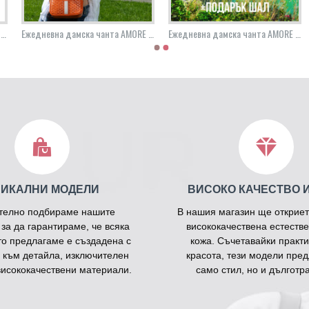
Ежедневна дамска чанта AMORE Elisa - Gray
Ежедневна дамска чанта AMORE Elisa - Orange
Ежедневна дамска чанта AMORE Ludovica - Black
НИКАЛНИ МОДЕЛИ
ВИСОКО КАЧЕСТВО 
телно подбираме нашите
В нашия магазин ще откриет
 за да гарантираме, че всяка
висококачествена естестве
то предлагаме е създадена с
кожа. Съчетавайки практи
 към детайла, изключителен
красота, тези модели пред
висококачествени материали.
само стил, но и дълготра