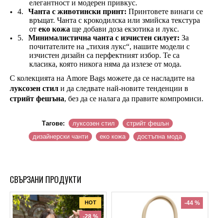
елегантност и модерен привкус.
4.
Чанта с животински принт:
Принтовете винаги се
връщат. Чанта с крокодилска или змийска текстура
от
еко кожа
ще добави доза екзотика и лукс.
5.
Минималистична чанта с изчистен силует:
За
почитателите на „тихия лукс“, нашите модели с
изчистен дизайн са перфектният избор. Те са
класика, която никога няма да излезе от мода.
С колекцията на Amore Bags можете да се насладите на
луксозен стил
и да следвате най-новите тенденции в
стрийт фешъна
, без да се налага да правите компромиси.
Тагове:
луксозен стил
стрийт фешън
дизайнерски чанти
еко кожа
достъпна мода
СВЪРЗАНИ ПРОДУКТИ
HOT
-44 %
-28 %