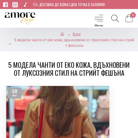
ДОСТАВКА ДО ВСЯКА ЕДНА ТОЧКА В БЪЛГАРИЯ!
0
Блог
5 модела чанти от еко кожа, вдъхновени от луксозния стил на стрий
т фешъна
5 МОДЕЛА ЧАНТИ ОТ ЕКО КОЖА, ВДЪХНОВЕНИ
ОТ ЛУКСОЗНИЯ СТИЛ НА СТРИЙТ ФЕШЪНА
18
окт