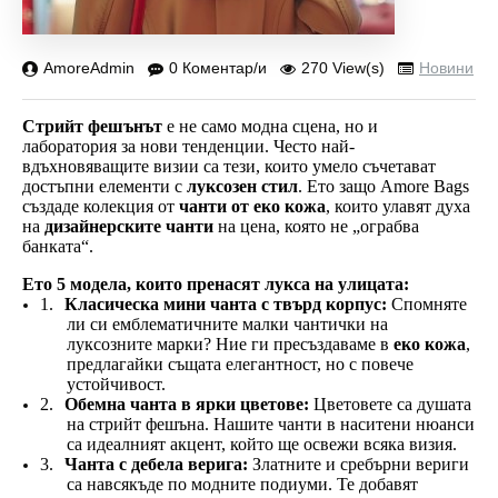
AmoreAdmin
0 Коментар/и
270 View(s)
Новини
Стрийт фешънът
е не само модна сцена, но и
лаборатория за нови тенденции. Често най-
вдъхновяващите визии са тези, които умело съчетават
достъпни елементи с
луксозен стил
. Ето защо Amore Bags
създаде колекция от
чанти от еко кожа
, които улавят духа
на
дизайнерските чанти
на цена, която не „ограбва
банката“.
Ето 5 модела, които пренасят лукса на улицата:
1.
Класическа мини чанта с твърд корпус:
Спомняте
ли си емблематичните малки чантички на
луксозните марки? Ние ги пресъздаваме в
еко кожа
,
предлагайки същата елегантност, но с повече
устойчивост.
2.
Обемна чанта в ярки цветове:
Цветовете са душата
на стрийт фешъна. Нашите чанти в наситени нюанси
са идеалният акцент, който ще освежи всяка визия.
3.
Чанта с дебела верига:
Златните и сребърни вериги
са навсякъде по модните подиуми. Те добавят