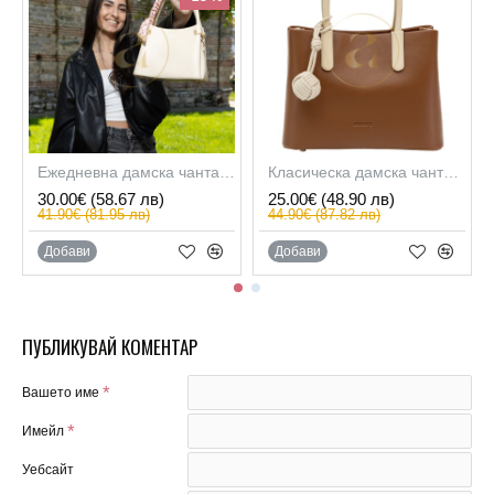
Ежедневна дамска чанта AMORE Fiorella - Cream
Класическа дамска чанта AMORE Alessia - Tan
30.00€
(58.67 лв)
25.00€
(48.90 лв)
41.90€
(81.95 лв)
44.90€
(87.82 лв)
Добави
Добави
ПУБЛИКУВАЙ КОМЕНТАР
Вашето име
Имейл
Уебсайт