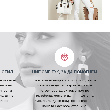
И СТИЛ
НИЕ СМЕ ТУК, ЗА ДА ПОМОГНЕМ
е чанти от
За всякакви въпроси или помощ, не се
на и еко
колебайте да се свържете с нас –
чност и
готови сме да ви помогнем по
лагат не
телефона, можете да ни пишете на
йност.
имейл или да се свържете с нас през
нашата Facebook страница.