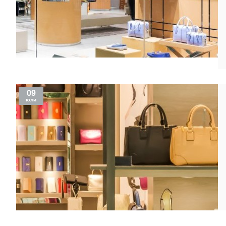
09
юли