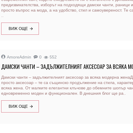
предизвикателства, изборът на подходящи дамски чанти, раници и
просто въпрос на мода, а на удобство, стил и самоувереност. Те с
..
ВИЖ ОЩЕ
AmoreAdmin
0
552
ДАМСКИ ЧАНТИ – ЗАДЪЛЖИТЕЛНИЯТ АКСЕСОАР ЗА ВСЯКА М
Дамски чанти – задължителният аксесоар за всяка модерна женаД
просто аксесоар – те са същинско продължение на стила, характе
всяка жена. От малките елегантни клъчове до обемните шопър чан
едновременно моден и функционален. В днешния блог ще ра..
ВИЖ ОЩЕ