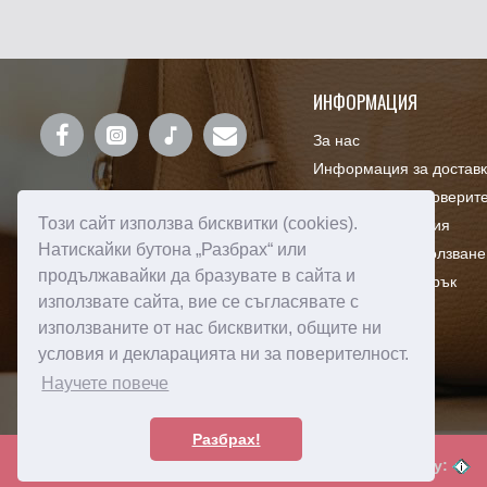
ИНФОРМАЦИЯ
За нас
Информация за достав
Декларация за поверит
Този сайт използва бисквитки (cookies).
Правила и условия
Натискайки бутона „Разбрах“ или
Πoлитика зa изпoлзвaнe
продължавайки да бразувате в сайта и
Ваучери за подарък
използвате сайта, вие се съгласявате с
използваните от нас бисквитки, общите ни
условия и декларацията ни за поверителност.
Научете повече
Разбрах!
Created by:
© 2024 Amorebags.bg - Всички права запазени! -