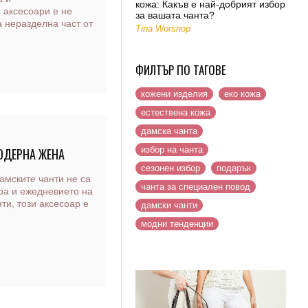
кожа: Какъв е най-добрият избор
 аксесоари е не
за вашата чанта?
а неразделна част от
Tina Worsnop
ФИЛТЪР ПО ТАГОВЕ
кожени изделия
еко кожа
естествена кожа
дамска чанта
избор на чанта
ОДЕРНА ЖЕНА
сезонен избор
подарък
амските чанти не са
чанта за специален повод
ра и ежедневието на
ти, този аксесоар е
дамски чанти
модни тенденции