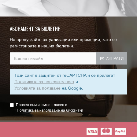
АБОНАМЕНТ ЗА БЮЛЕТИН
Не пропускайте актуализации или промоции, като се
регистрирате в нашия бюлетин.
ИЗПРАТИ
Този сайт е защитен от reCAPTCHA и се прилагат
Политиката за поверителност
и
Условията за ползване
на Google.
Прочел съм и съм съгласен с
Пoлитика зa изпoлзвaнe нa бисквитки