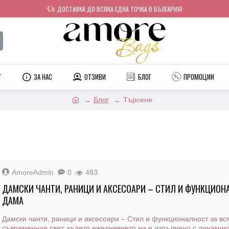
ДОСТАВКА ДО ВСЯКА ЕДНА ТОЧКА В БЪЛГАРИЯ!
T
ЗА НАС
ОТЗИВИ
БЛОГ
ПРОМОЦИИ
Блог
Търсене
AmoreAdmin
0
483
ДАМСКИ ЧАНТИ, РАНИЦИ И АКСЕСОАРИ – СТИЛ И ФУНКЦИОН
ДАМА
Дамски чанти, раници и аксесоари – Стил и функционалност за в
съвременния свят, където ежедневието ни е изпълнено с динамик